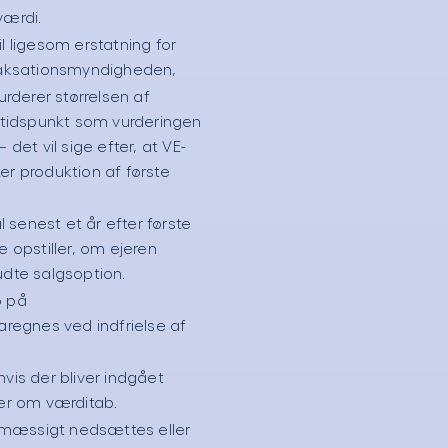
ærdi.
l ligesom erstatning for
 Taksationsmyndigheden,
derer størrelsen af
tidspunkt som vurderingen
 det vil sige efter, at VE-
er produktion af første
senest et år efter første
opstiller, om ejeren
udte salgsoption.
b på
egnes ved indfrielse af
hvis der bliver indgået
ler om værditab.
mæssigt nedsættes eller