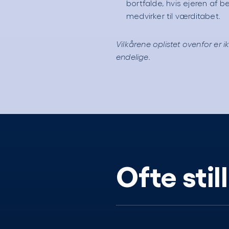
bortfalde, hvis ejeren a
medvirker til værditabet.
Vilkårene oplistet ovenfor er
endelige.
Ofte sti