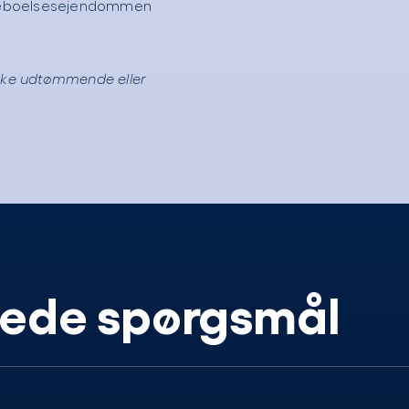
f beboelsesejendommen
 ikke udtømmende eller
llede spørgsmål