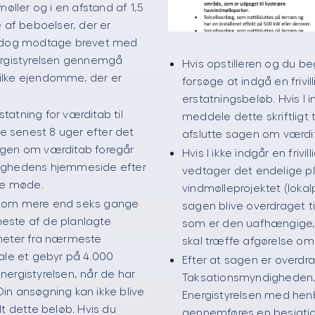
møller og i en afstand af 1,5
e af beboelser, der er
 vil dog modtage brevet med
ergistyrelsen gennemgå
Hvis opstilleren og du beg
ilke ejendomme, der er
forsøge at indgå en frivil
erstatningsbeløb. Hvis I i
atning for værditab til
meddele dette skriftligt t
ke senest 8 uger efter det
afslutte sagen om værdi
ngen om værditab foregår
Hvis I ikke indgår en friv
ighedens hjemmeside efter
vedtager det endelige p
ge møde.
vindmølleprojektet (loka
ndom mere end seks gange
sagen blive overdraget 
este af de planlagte
som er den uafhængige, 
meter fra nærmeste
skal træffe afgørelse om
ale et gebyr på 4.000
Efter at sagen er overdrag
ergistyrelsen, når de har
Taksationsmyndigheden, v
in ansøgning kan ikke blive
Energistyrelsen med henbl
lt dette beløb. Hvis du
gennemføres en besigtig