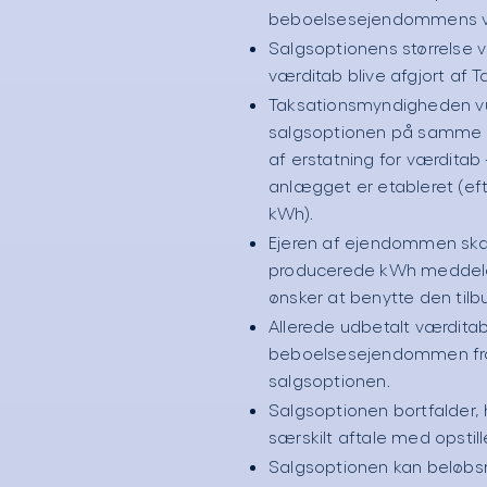
beboelsesejendommens v
Salgsoptionens størrelse vi
værditab blive afgjort af
Taksationsmyndigheden vur
salgsoptionen på samme 
af erstatning for værditab –
anlægget er etableret (eft
kWh).
Ejeren af ejendommen skal 
producerede kWh meddele 
ønsker at benytte den tilb
Allerede udbetalt værdita
beboelsesejendommen frar
salgsoptionen.
Salgsoptionen bortfalder, 
særskilt aftale med opstil
Salgsoptionen kan beløbs