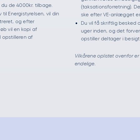
r du de 4000kr. tilbage.
(taksationsforretning). De
til Energistyrelsen, vil din
ske efter VE-anlægget er
reret, og efter
Du vil få skriftlig beske
b vil en kopi af
uger inden, og det forv
 opstilleren af
opstiller deltager i besig
Vilkårene oplistet ovenfor e
endelige.