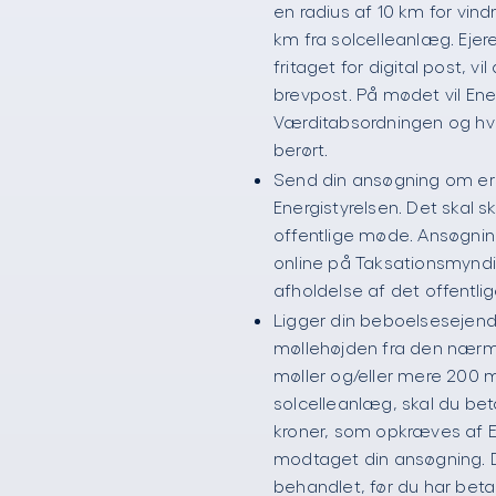
en radius af 10 km for vind
km fra solcelleanlæg. Ejer
fritaget for digital post,
brevpost. På mødet vil En
Værditabsordningen og hv
berørt.
Send din ansøgning om erst
Energistyrelsen. Det skal s
offentlige møde. Ansøgni
online på Taksationsmynd
afholdelse af det offentli
Ligger din beboelseseje
møllehøjden fra den nærm
møller og/eller mere 200 
solcelleanlæg, skal du bet
kroner, som opkræves af En
modtaget din ansøgning. D
behandlet, før du har beta