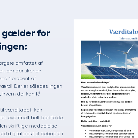
r gælder for
ingen:
 borgere omfattet af
er, om der sker en
end 1 procent af
rdi. Der er således ingen
, hvem der kan få
til værditabet, kan
er eventuelt helt bortfalde.
den skriftlige meddelelse
 digital post til beboere i