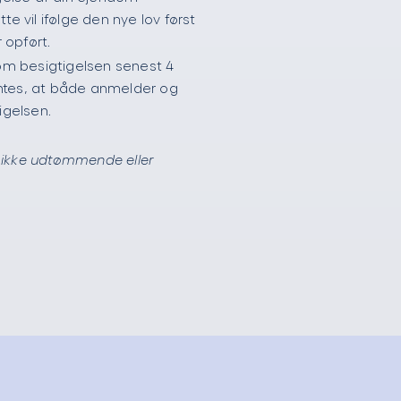
tte vil ifølge den nye lov først
 opført.
d om besigtigelsen senest 4
entes, at både anmelder og
tigelsen.
r ikke udtømmende eller