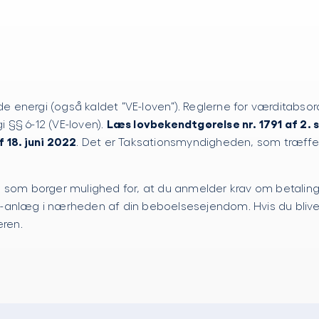
energi (også kaldet ”VE-loven”). Reglerne for værditabsor
Læs lovbekendtgørelse nr. 1791 af 2.
§§ 6-12 (VE-loven).
 18. juni 2022
. Det er Taksationsmyndigheden, som træffe
 som borger mulighed for, at du anmelder krav om betaling
anlæg i nærheden af din beboelsesejendom. Hvis du bliver 
eren.