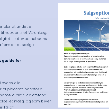
r blandt andet en
 til naboer til et VE-anlæg.
rpligtet til at købe naboens
af ønsker at sælge.
t gælde for
ilbydes alle
er placeret indenfor 6
ndmølle eller i en afstand
 solcelleanlæg, og som bliver
r 1 % af