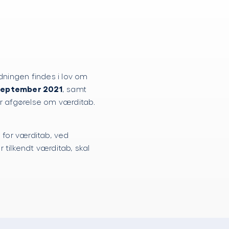
dningen findes i lov om
 september 2021
, samt
r afgørelse om værditab.
 for værditab, ved
tilkendt værditab, skal