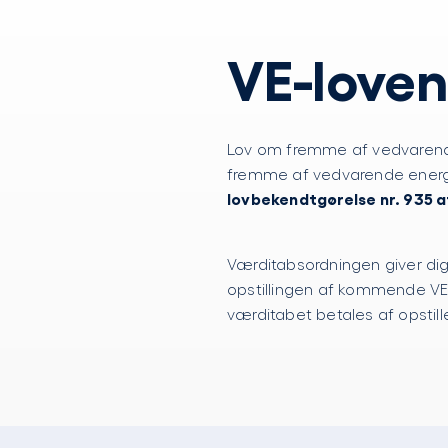
VE-loven
Lov om fremme af vedvarende 
fremme af vedvarende energi 
lovbekendtgørelse nr. 935 af
Værditabsordningen giver dig
opstillingen af kommende VE-
værditabet betales af opstill