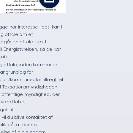
ge har interesse i det, kan I
lig aftale om et
ndgår en aftale, skal I
il Energistyrelsen, så de kan
tab.
illig aftale, inden kommunen
langrundlag for
lplan/kommuneplantillæg), vil
til Taksationsmyndigheden,
offentlige myndighed, der
 værditabet.
et til
il du blive kontaktet af
ik på, at der skal
else af din ejendom