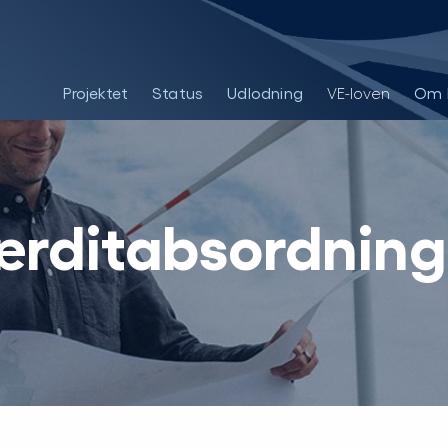
Projektet
Status
Udlodning
VE-loven
Om 
rditabsordnin