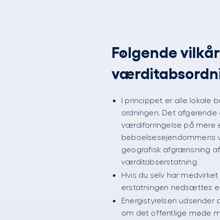
Følgende vilkå
værditabsordn
I princippet er alle lokale
ordningen. Det afgørende 
værdiforringelse på mere 
beboelsesejendommens væ
geografisk afgrænsning af
værditabserstatning.
Hvis du selv har medvirket 
erstatningen nedsættes ell
Energistyrelsen udsender 
om det offentlige møde med