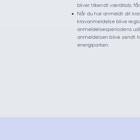
bliver tilkendt værditab, få
Når du har anmeldt dit krav 
kravanmeldelse blive regist
anmeldelsesperiodens udlø
anmeldelsen blive sendt til
energiparken.